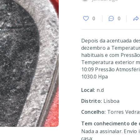
0
0
Depois da acentuada des
dezembro a Temperatura
habituais e com Pressão
Temperatura exterior m
10:09 Pressão Atmosféri
1030.0 Hpa
Local:
n.d
Distrito:
Lisboa
Concelho:
Torres Vedra
Tem conhecimento de d
Nada a assinalar. Envio
casa: