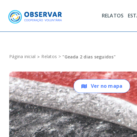
Skip
to
RELATOS
ES
content
Página inicial
Relatos
"Geada 2 dias seguidos"
Ver no mapa