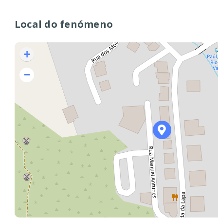
Local do fenómeno
+
−