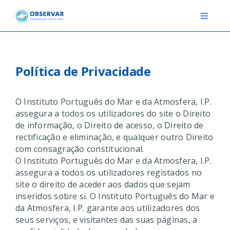
Skip
to
Toggle
Navigat
content
RELATOS
Política de Privacidade
ESTAÇÕES METEOROLÓGICAS
O Instituto Português do Mar e da Atmosfera, I.P.
EVENTOS
assegura a todos os utilizadores do site o Direito
de informação, o Direito de acesso, o Direito de
DEFINIÇÕES
rectificação e eliminação, e qualquer outro Direito
com consagração constitucional.
F.A.Q.
O Instituto Português do Mar e da Atmosfera, I.P.
assegura a todos os utilizadores registados no
site o direito de aceder aos dados que sejam
inseridos sobre si. O Instituto Português do Mar e
Novo relato
Login
da Atmosfera, I.P. garante aos utilizadores dos
seus serviços, e visitantes das suas páginas, a