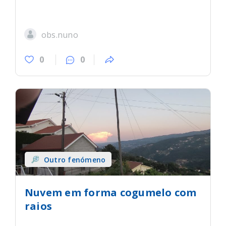
obs.nuno
0
0
Outro fenómeno
Nuvem em forma cogumelo com
raios