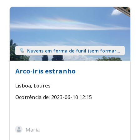
Nuvens em forma de funil (sem formar
tromba) sobre terra
Arco-íris estranho
Lisboa, Loures
Ocorrência de: 2023-06-10 12:15
Maria