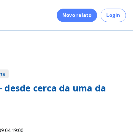
.
Novo relato
Login
rte
– desde cerca da uma da
09 04:19:00