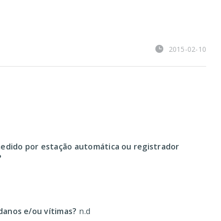
2015-02-10
edido por estação automática ou registrador
?
anos e/ou vítimas?
n.d