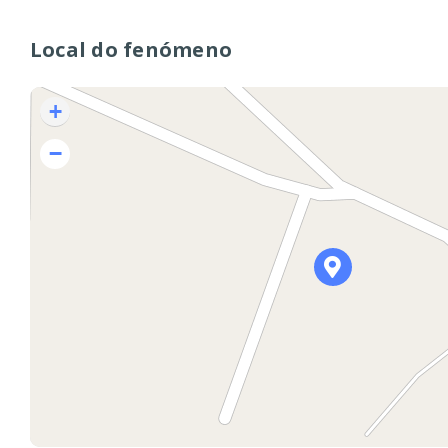
Local do fenómeno
+
−