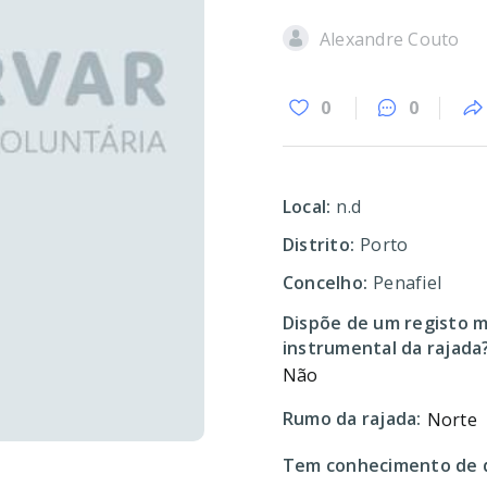
Alexandre Couto
0
0
Local:
n.d
Distrito:
Porto
Concelho:
Penafiel
Dispõe de um registo m
instrumental da rajada
Não
Rumo da rajada:
Norte
Tem conhecimento de d