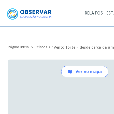
Skip
to
RELATOS
ES
content
Página inicial
Relatos
"Vento forte – desde cerca da u
Ver no mapa