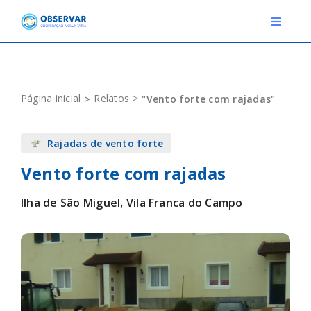
Skip
to
Toggle
Navigat
content
RELATOS
Página inicial
Relatos
"Vento forte com rajadas"
ESTAÇÕES METEOROLÓGICAS
Rajadas de vento forte
EVENTOS
Vento forte com rajadas
DEFINIÇÕES
Ilha de São Miguel, Vila Franca do Campo
F.A.Q.
Novo relato
Login