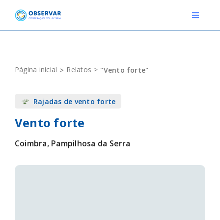
Skip
to
Toggle
Navigat
content
RELATOS
Página inicial
Relatos
"Vento forte"
ESTAÇÕES METEOROLÓGICAS
Rajadas de vento forte
EVENTOS
Vento forte
DEFINIÇÕES
Coimbra, Pampilhosa da Serra
F.A.Q.
Novo relato
Login