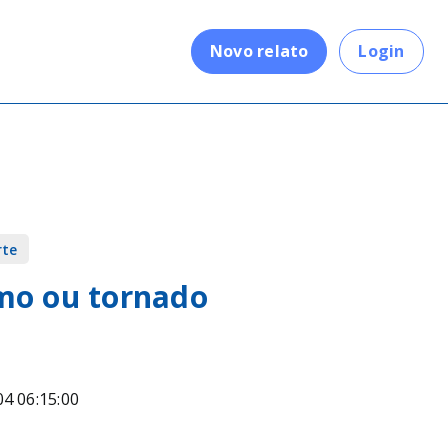
.
Novo relato
Login
rte
mo ou tornado
04 06:15:00