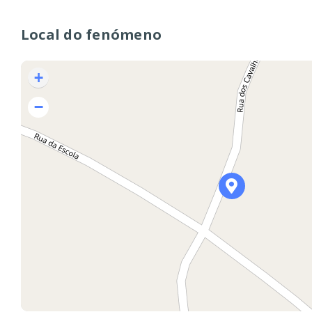
Local do fenómeno
+
−