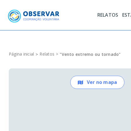
Skip
to
RELATOS
ES
content
Página inicial
Relatos
"Vento extremo ou tornado"
Ver no mapa