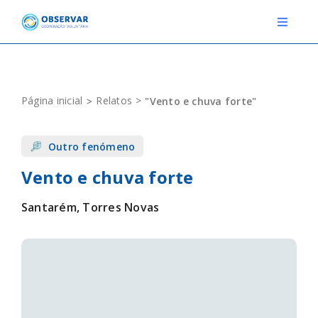
Skip
to
Toggle
Navigat
content
RELATOS
Página inicial
Relatos
"Vento e chuva forte"
ESTAÇÕES METEOROLÓGICAS
Outro fenómeno
EVENTOS
Vento e chuva forte
DEFINIÇÕES
Santarém, Torres Novas
F.A.Q.
Novo relato
Login