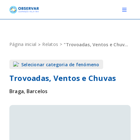
Skip
to
Toggle
Navigat
content
RELATOS
Página inicial
Relatos
"Trovoadas, Ventos e Chuvas"
ESTAÇÕES METEOROLÓGICAS
Selecionar categoria de fenómeno
EVENTOS
Trovoadas, Ventos e Chuvas
DEFINIÇÕES
Braga, Barcelos
F.A.Q.
Novo relato
Login