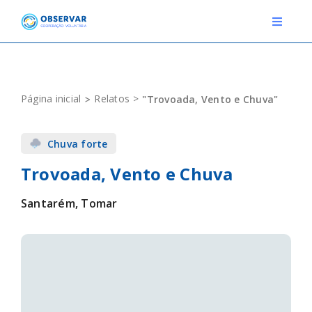
Skip
to
Toggle
Navigat
content
RELATOS
Página inicial
Relatos
"Trovoada, Vento e Chuva"
ESTAÇÕES METEOROLÓGICAS
Chuva forte
EVENTOS
Trovoada, Vento e Chuva
DEFINIÇÕES
Santarém, Tomar
F.A.Q.
Novo relato
Login