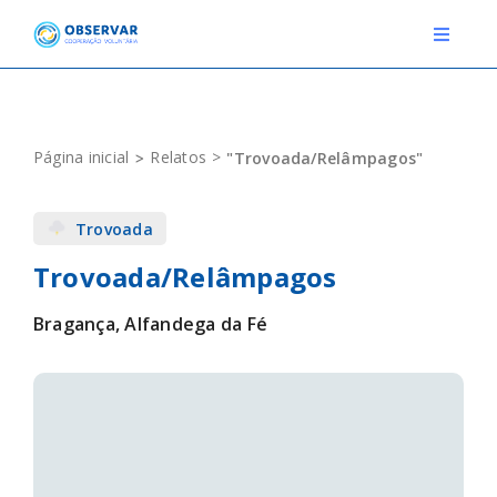
Skip
to
Toggle
Navigat
content
RELATOS
Página inicial
Relatos
"Trovoada/Relâmpagos"
ESTAÇÕES METEOROLÓGICAS
Trovoada
EVENTOS
Trovoada/Relâmpagos
DEFINIÇÕES
Bragança, Alfandega da Fé
F.A.Q.
Novo relato
Login