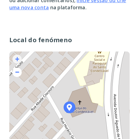
ou adicionar comentários),
inicie sessão ou crie
uma nova conta
na plataforma.
Local do fenómeno
+
−