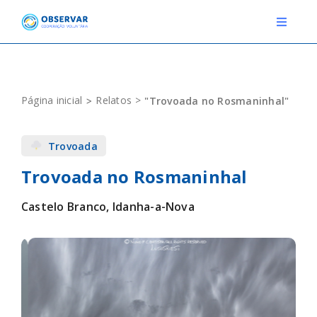
Skip
to
Toggle
Navigat
content
RELATOS
Página inicial
Relatos
"Trovoada no Rosmaninhal"
ESTAÇÕES METEOROLÓGICAS
Trovoada
EVENTOS
Trovoada no Rosmaninhal
DEFINIÇÕES
Castelo Branco, Idanha-a-Nova
F.A.Q.
Novo relato
Login