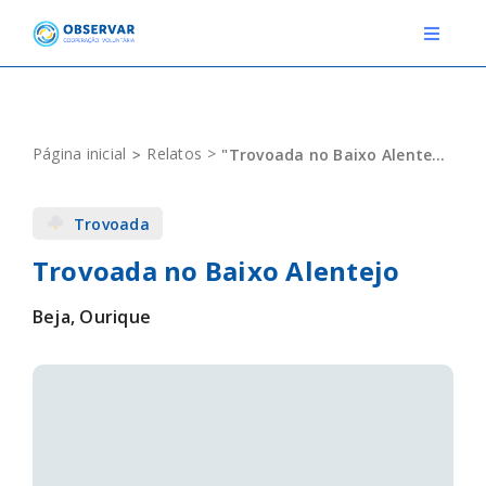
Skip
to
Toggle
Navigat
content
RELATOS
Página inicial
Relatos
"Trovoada no Baixo Alentejo"
ESTAÇÕES METEOROLÓGICAS
Trovoada
EVENTOS
Trovoada no Baixo Alentejo
DEFINIÇÕES
Beja, Ourique
F.A.Q.
Novo relato
Login