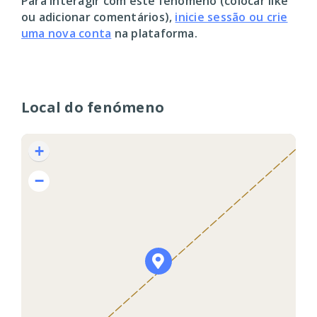
Para interagir com este fenómeno (colocar like
ou adicionar comentários),
inicie sessão ou crie
uma nova conta
na plataforma.
Local do fenómeno
+
−