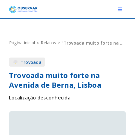
Skip
to
Toggle
Navigat
content
RELATOS
Página inicial
Relatos
"Trovoada muito forte na Avenida de Berna, Lisboa"
ESTAÇÕES METEOROLÓGICAS
Trovoada
EVENTOS
Trovoada muito forte na
DEFINIÇÕES
Avenida de Berna, Lisboa
F.A.Q.
Localização desconhecida
Novo relato
Login