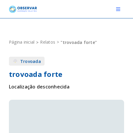
Skip
to
Toggle
Navigat
content
RELATOS
Página inicial
Relatos
"trovoada forte"
ESTAÇÕES METEOROLÓGICAS
Trovoada
EVENTOS
trovoada forte
DEFINIÇÕES
Localização desconhecida
F.A.Q.
Novo relato
Login