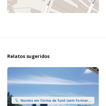
Relatos sugeridos
Nuvens em forma de funil (sem formar
tromba) sobre terra