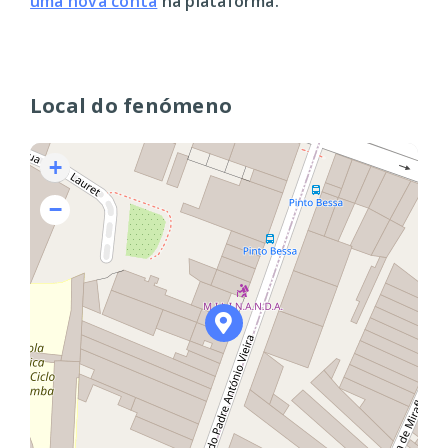
uma nova conta
na plataforma.
Local do fenómeno
+
−