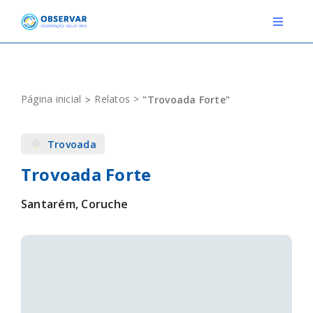
Skip
to
Toggle
Navigat
content
RELATOS
Página inicial
Relatos
"Trovoada Forte"
ESTAÇÕES METEOROLÓGICAS
Trovoada
EVENTOS
Trovoada Forte
DEFINIÇÕES
Santarém, Coruche
F.A.Q.
Novo relato
Login