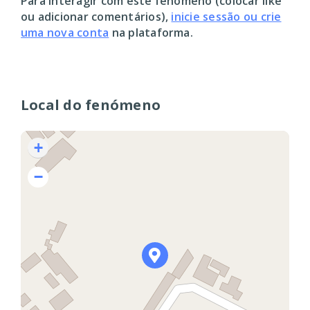
Para interagir com este fenómeno (colocar like
ou adicionar comentários),
inicie sessão ou crie
uma nova conta
na plataforma.
Local do fenómeno
+
−