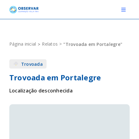
Skip
to
Toggle
Navigat
content
RELATOS
Página inicial
Relatos
"Trovoada em Portalegre"
ESTAÇÕES METEOROLÓGICAS
Trovoada
EVENTOS
Trovoada em Portalegre
DEFINIÇÕES
Localização desconhecida
F.A.Q.
Novo relato
Login