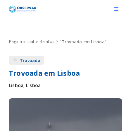
Skip
to
Toggle
Navigat
content
RELATOS
Página inicial
Relatos
"Trovoada em Lisboa"
ESTAÇÕES METEOROLÓGICAS
Trovoada
EVENTOS
Trovoada em Lisboa
DEFINIÇÕES
Lisboa, Lisboa
F.A.Q.
Novo relato
Login