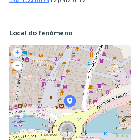
uma nova conta
na plataforma.
Local do fenómeno
+
−