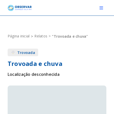
Skip
to
Toggle
Navigat
content
RELATOS
Página inicial
Relatos
"Trovoada e chuva"
ESTAÇÕES METEOROLÓGICAS
Trovoada
EVENTOS
Trovoada e chuva
DEFINIÇÕES
Localização desconhecida
F.A.Q.
Novo relato
Login