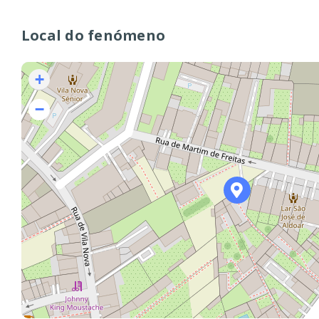
Local do fenómeno
+
−