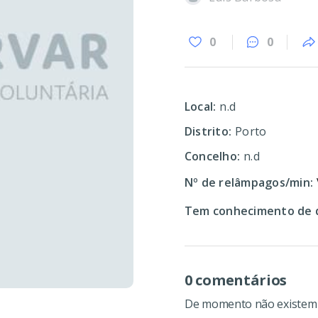
0
0
Local:
n.d
Distrito:
Porto
Concelho:
n.d
Nº de relâmpagos/min:
Tem conhecimento de d
0 comentários
De momento não existem c