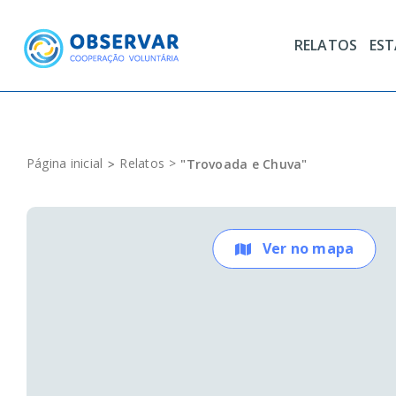
Skip
to
RELATOS
ES
content
Página inicial
Relatos
"Trovoada e Chuva"
Ver no mapa