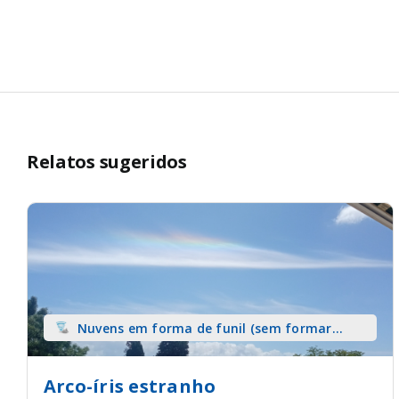
Relatos sugeridos
Nuvens em forma de funil (sem formar
tromba) sobre terra
Arco-íris estranho