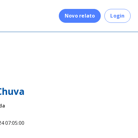
.
Novo relato
Login
Chuva
da
24 07:05:00