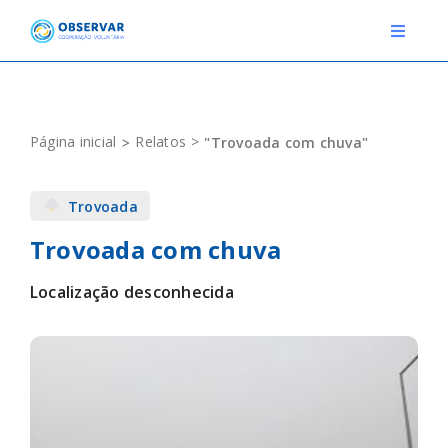
Skip
to
Toggle
Navigat
content
RELATOS
Página inicial
Relatos
"Trovoada com chuva"
ESTAÇÕES METEOROLÓGICAS
Trovoada
EVENTOS
Trovoada com chuva
DEFINIÇÕES
Localização desconhecida
F.A.Q.
Novo relato
Login