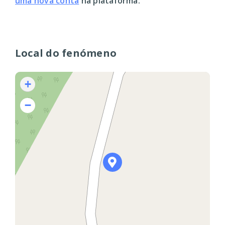
uma nova conta
na plataforma.
Local do fenómeno
+
−