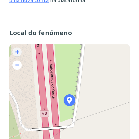
uma nova conta
na plataforma.
Local do fenómeno
+
−