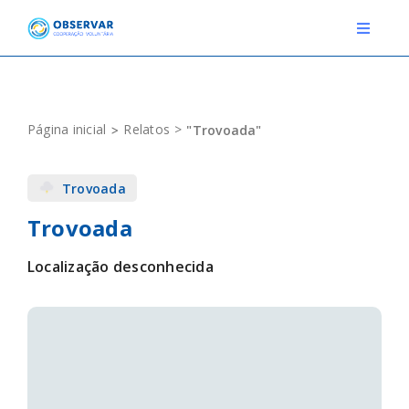
Skip
to
Toggle
Navigat
content
RELATOS
Página inicial
Relatos
"Trovoada"
ESTAÇÕES METEOROLÓGICAS
Trovoada
EVENTOS
Trovoada
DEFINIÇÕES
Localização desconhecida
F.A.Q.
Novo relato
Login