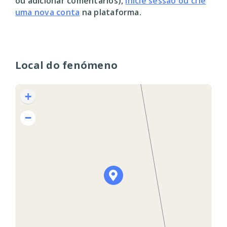
ou adicionar comentários),
inicie sessão ou crie
uma nova conta
na plataforma.
Local do fenómeno
+
−