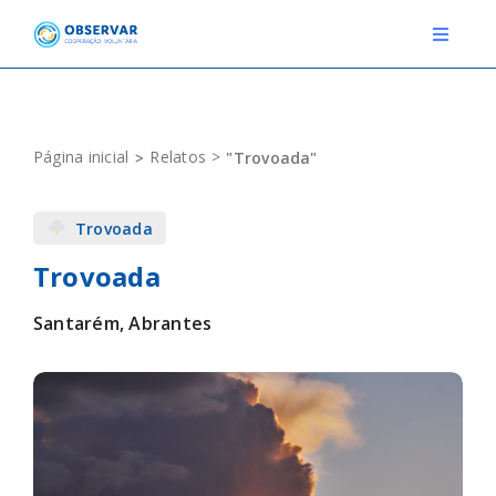
Skip
to
Toggle
Navigat
content
RELATOS
Página inicial
Relatos
"Trovoada"
ESTAÇÕES METEOROLÓGICAS
Trovoada
EVENTOS
Trovoada
DEFINIÇÕES
Santarém, Abrantes
F.A.Q.
Novo relato
Login