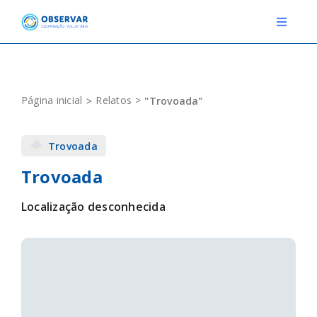
Skip
to
Toggle
Navigat
content
RELATOS
Página inicial
Relatos
"Trovoada"
ESTAÇÕES METEOROLÓGICAS
Trovoada
EVENTOS
Trovoada
DEFINIÇÕES
Localização desconhecida
F.A.Q.
Novo relato
Login