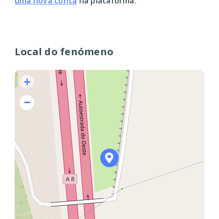
uma nova conta
na plataforma.
Local do fenómeno
+
−