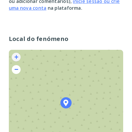
ou adicionar comentários),
inicie sessão ou crie
uma nova conta
na plataforma.
Local do fenómeno
+
−