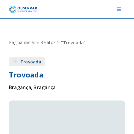
Skip
to
Toggle
Navigat
content
RELATOS
Página inicial
Relatos
"Trovoada"
ESTAÇÕES METEOROLÓGICAS
Trovoada
EVENTOS
Trovoada
DEFINIÇÕES
Bragança, Bragança
F.A.Q.
Novo relato
Login