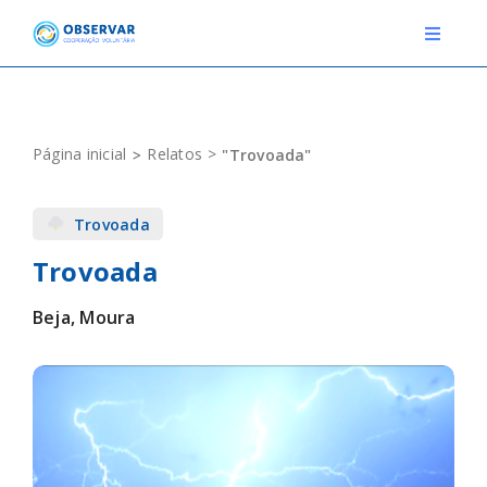
Skip
to
Toggle
Navigat
content
RELATOS
Página inicial
Relatos
"Trovoada"
ESTAÇÕES METEOROLÓGICAS
Trovoada
EVENTOS
Trovoada
DEFINIÇÕES
Beja, Moura
F.A.Q.
Novo relato
Login