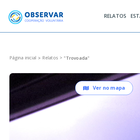
Skip
to
RELATOS
ES
content
Página inicial
Relatos
"Trovoada"
Ver no mapa