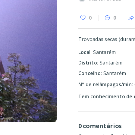
0
0
Trovoadas secas (durante
Local:
Santarém
Distrito:
Santarém
Concelho:
Santarém
Nº de relâmpagos/min:
Tem conhecimento de d
0 comentários