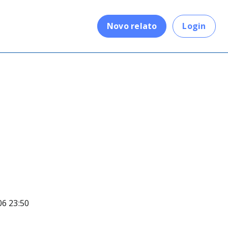
.
Novo relato
Login
06 23:50