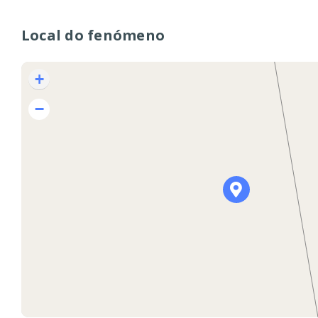
Local do fenómeno
+
−