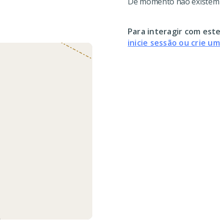
De momento não existem c
Para interagir com este
inicie sessão ou crie u