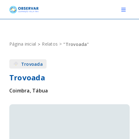
Skip
to
Toggle
Navigat
content
RELATOS
Página inicial
Relatos
"Trovoada"
ESTAÇÕES METEOROLÓGICAS
Trovoada
EVENTOS
Trovoada
DEFINIÇÕES
Coimbra, Tábua
F.A.Q.
Novo relato
Login