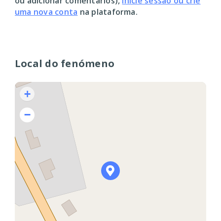
ou adicionar comentários),
inicie sessão ou crie
uma nova conta
na plataforma.
Local do fenómeno
+
−