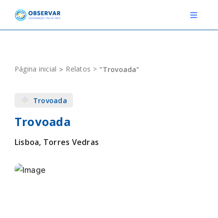
Skip
to
Toggle
Navigat
content
RELATOS
Página inicial
Relatos
"Trovoada"
ESTAÇÕES METEOROLÓGICAS
Trovoada
EVENTOS
Trovoada
DEFINIÇÕES
Lisboa, Torres Vedras
F.A.Q.
Novo relato
Login