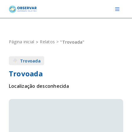
Skip
to
Toggle
Navigat
content
RELATOS
Página inicial
Relatos
"Trovoada"
ESTAÇÕES METEOROLÓGICAS
Trovoada
EVENTOS
Trovoada
DEFINIÇÕES
Localização desconhecida
F.A.Q.
Novo relato
Login