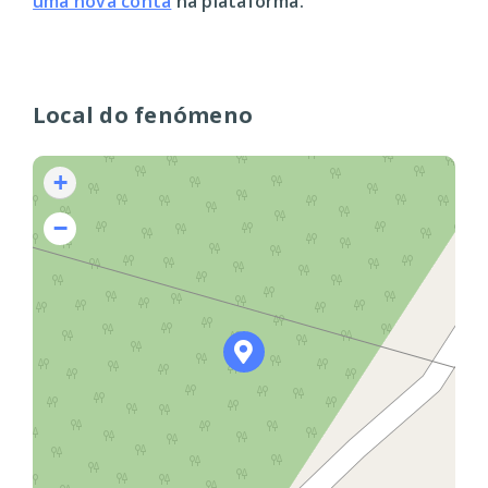
uma nova conta
na plataforma.
Local do fenómeno
+
−