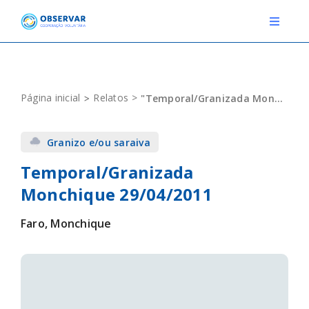
Skip
to
Toggle
Navigat
content
RELATOS
Página inicial
Relatos
"Temporal/Granizada Monchique 29/04/2011"
ESTAÇÕES METEOROLÓGICAS
Granizo e/ou saraiva
EVENTOS
Temporal/Granizada
DEFINIÇÕES
Monchique 29/04/2011
F.A.Q.
Faro, Monchique
Novo relato
Login