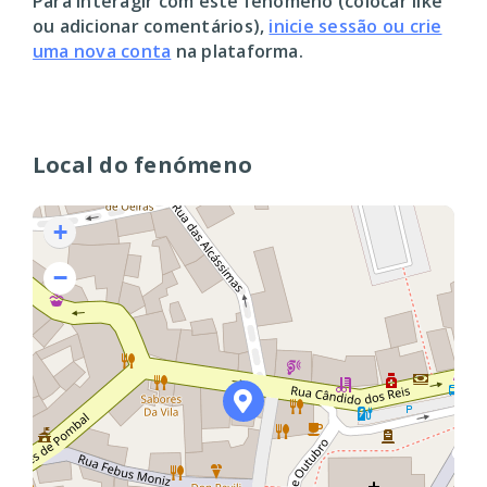
Para interagir com este fenómeno (colocar like
ou adicionar comentários),
inicie sessão ou crie
uma nova conta
na plataforma.
Local do fenómeno
+
−