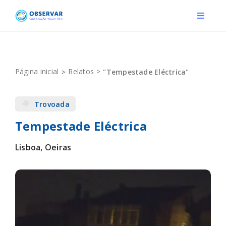
Skip
to
Toggle
Navigat
content
RELATOS
Página inicial
Relatos
"Tempestade Eléctrica"
ESTAÇÕES METEOROLÓGICAS
Trovoada
EVENTOS
Tempestade Eléctrica
DEFINIÇÕES
Lisboa, Oeiras
F.A.Q.
Novo relato
Login