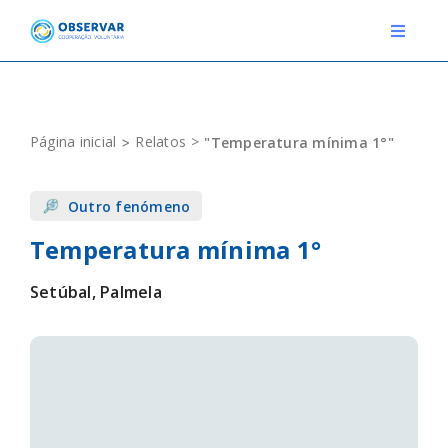
Skip
to
Toggle
Navigat
content
RELATOS
Página inicial
Relatos
"Temperatura mínima 1°"
ESTAÇÕES METEOROLÓGICAS
Outro fenómeno
EVENTOS
Temperatura mínima 1°
DEFINIÇÕES
Setúbal, Palmela
F.A.Q.
Novo relato
Login