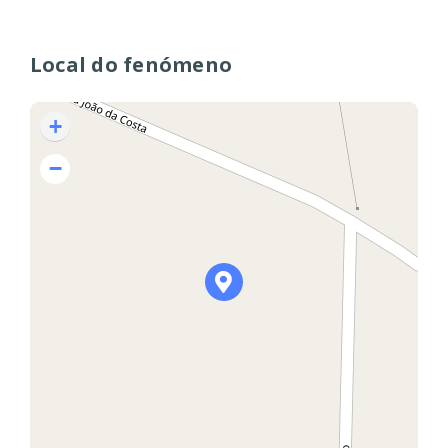
Local do fenómeno
+
−