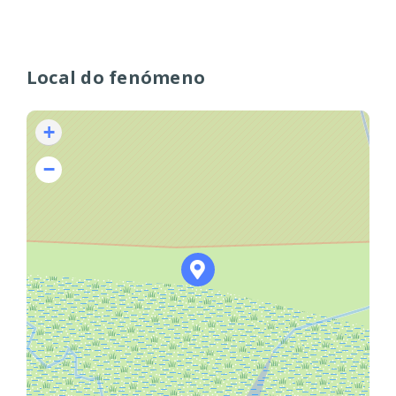
Local do fenómeno
+
−