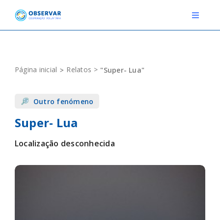
Skip
to
Toggle
Navigat
content
RELATOS
Página inicial
Relatos
"Super- Lua"
ESTAÇÕES METEOROLÓGICAS
Outro fenómeno
EVENTOS
Super- Lua
DEFINIÇÕES
Localização desconhecida
F.A.Q.
Novo relato
Login