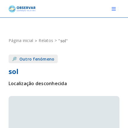
Skip
to
Toggle
Navigat
content
RELATOS
Página inicial
Relatos
"sol"
ESTAÇÕES METEOROLÓGICAS
Outro fenómeno
EVENTOS
sol
DEFINIÇÕES
Localização desconhecida
F.A.Q.
Novo relato
Login