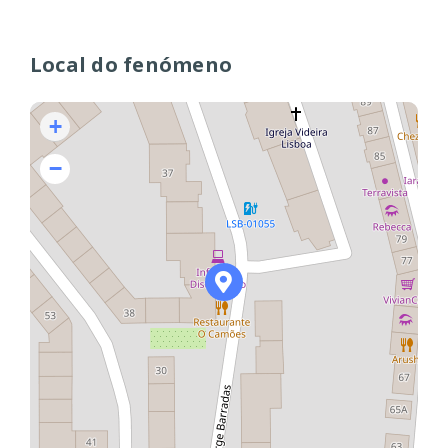
Local do fenómeno
+
−