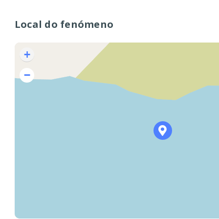
Local do fenómeno
+
−