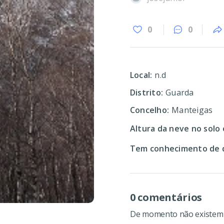
0
0
Local:
n.d
Distrito:
Guarda
Concelho:
Manteigas
Altura da neve no solo 
Tem conhecimento de d
0 comentários
De momento não existem c