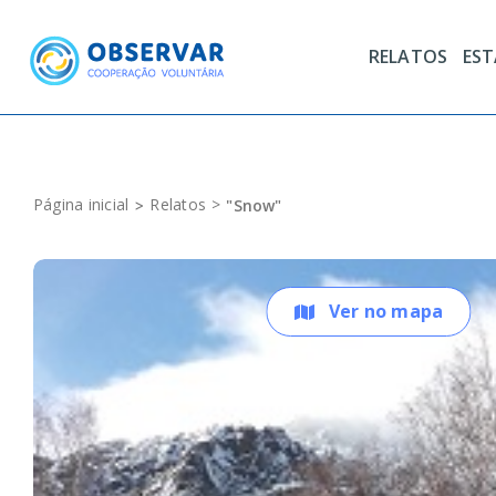
Skip
to
RELATOS
ES
content
Página inicial
Relatos
"Snow"
Ver no mapa