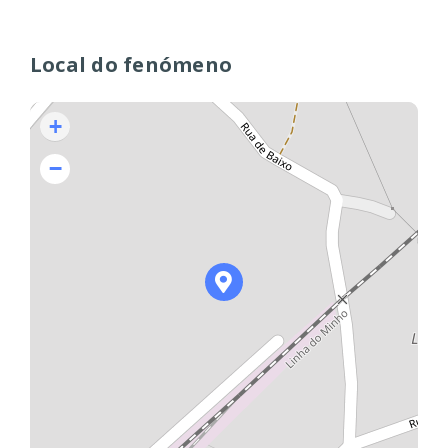
Local do fenómeno
+
−