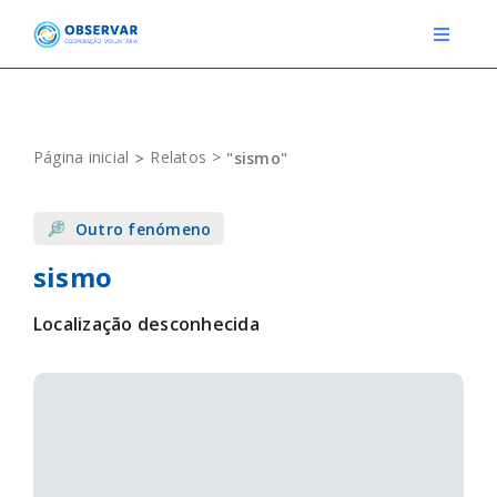
Skip
to
Toggle
Navigat
content
RELATOS
Página inicial
Relatos
"sismo"
ESTAÇÕES METEOROLÓGICAS
Outro fenómeno
EVENTOS
sismo
DEFINIÇÕES
Localização desconhecida
F.A.Q.
Novo relato
Login