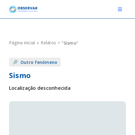
Skip
to
Toggle
Navigat
content
RELATOS
Página inicial
Relatos
"Sismo"
ESTAÇÕES METEOROLÓGICAS
Outro fenómeno
EVENTOS
Sismo
DEFINIÇÕES
Localização desconhecida
F.A.Q.
Novo relato
Login