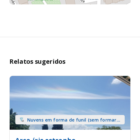
Relatos sugeridos
Nuvens em forma de funil (sem formar
tromba) sobre terra