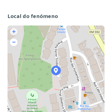
Local do fenómeno
+
−