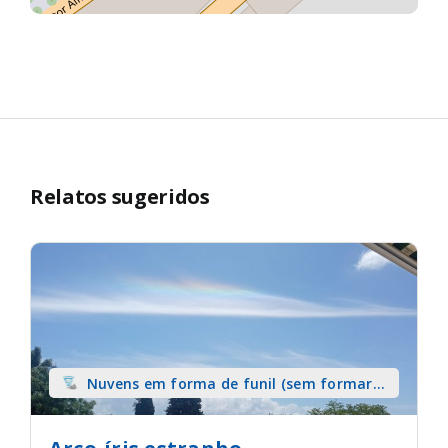
Relatos sugeridos
Nuvens em forma de funil (sem formar
tromba) sobre terra