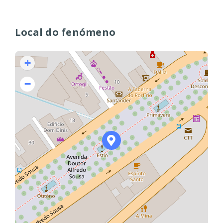
Local do fenómeno
+
−