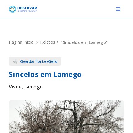
Skip
to
Toggle
Navigat
content
RELATOS
Página inicial
Relatos
"Sincelos em Lamego"
ESTAÇÕES METEOROLÓGICAS
Geada forte/Gelo
EVENTOS
Sincelos em Lamego
DEFINIÇÕES
Viseu, Lamego
F.A.Q.
Novo relato
Login