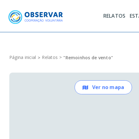
Skip
to
RELATOS
ES
content
Página inicial
Relatos
"Remoinhos de vento"
Ver no mapa