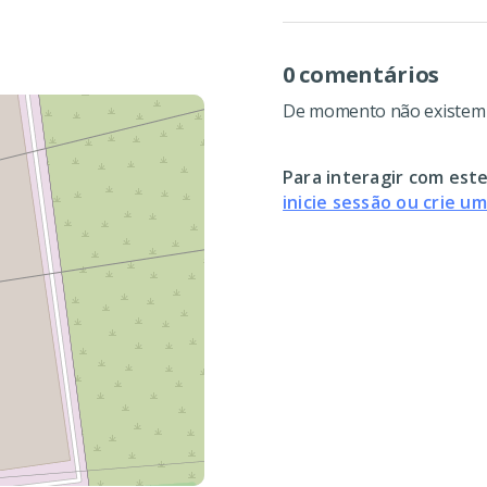
0 comentários
De momento não existem c
Para interagir com este
inicie sessão ou crie u