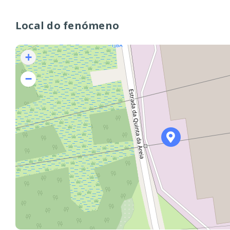
Local do fenómeno
+
−