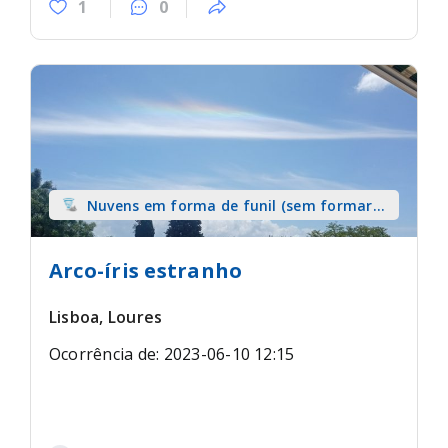
1
0
Nuvens em forma de funil (sem formar
tromba) sobre terra
Arco-íris estranho
Lisboa, Loures
Ocorrência de: 2023-06-10 12:15