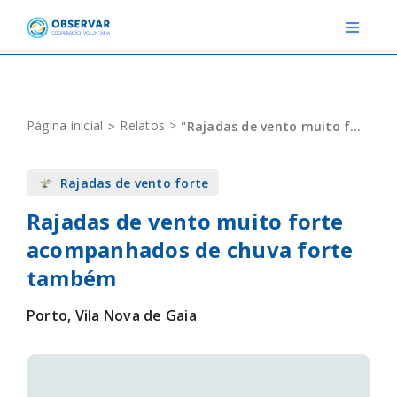
Skip
to
Toggle
Navigat
content
RELATOS
Página inicial
Relatos
"Rajadas de vento muito forte acompanhados de chuva forte também"
ESTAÇÕES METEOROLÓGICAS
Rajadas de vento forte
EVENTOS
Rajadas de vento muito forte
DEFINIÇÕES
acompanhados de chuva forte
F.A.Q.
também
Porto, Vila Nova de Gaia
Novo relato
Login