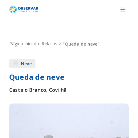
Skip
to
Toggle
Navigat
content
RELATOS
Página inicial
Relatos
"Queda de neve"
ESTAÇÕES METEOROLÓGICAS
Neve
EVENTOS
Queda de neve
DEFINIÇÕES
Castelo Branco, Covilhã
F.A.Q.
Novo relato
Login