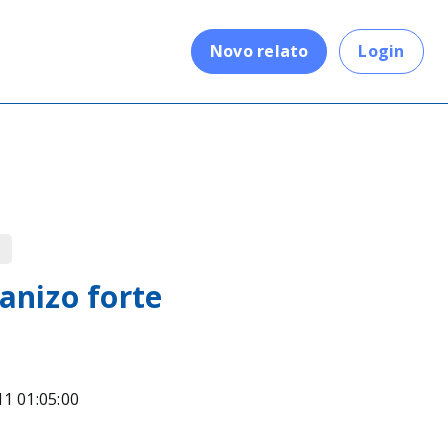
.
Novo relato
Login
anizo forte
11 01:05:00