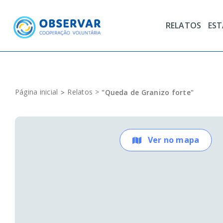
Skip
to
RELATOS
ES
content
Página inicial
Relatos
"Queda de Granizo forte"
Ver no mapa