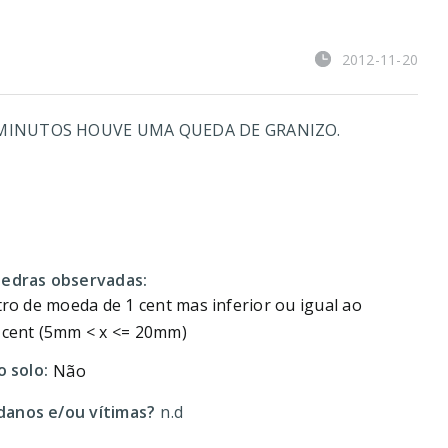
2012-11-20
MINUTOS HOUVE UMA QUEDA DE GRANIZO.
pedras observadas:
tro de moeda de 1 cent mas inferior ou igual ao
 cent (5mm < x <= 20mm)
o solo:
Não
anos e/ou vítimas?
n.d