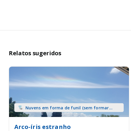
Relatos sugeridos
Nuvens em forma de funil (sem formar
tromba) sobre terra
Arco-íris estranho