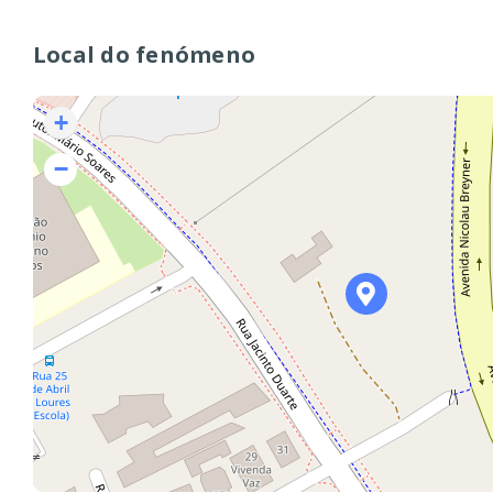
Local do fenómeno
+
−