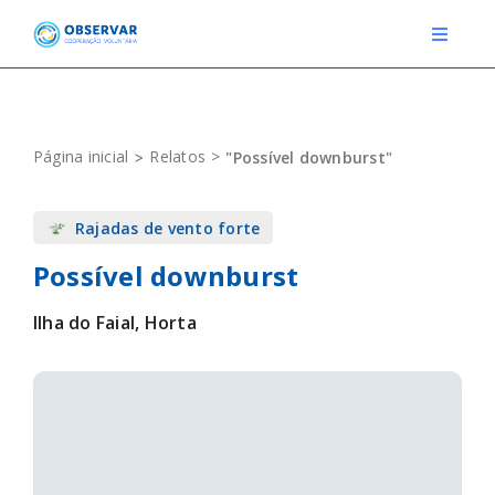
Skip
to
Toggle
Navigat
content
RELATOS
Página inicial
Relatos
"Possível downburst"
ESTAÇÕES METEOROLÓGICAS
Rajadas de vento forte
EVENTOS
Possível downburst
DEFINIÇÕES
Ilha do Faial, Horta
F.A.Q.
Novo relato
Login