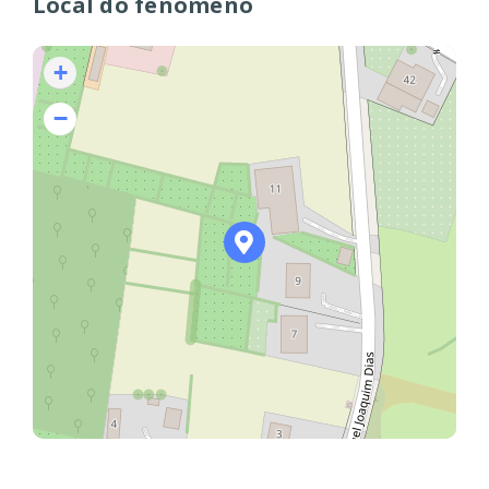
Local do fenómeno
+
−