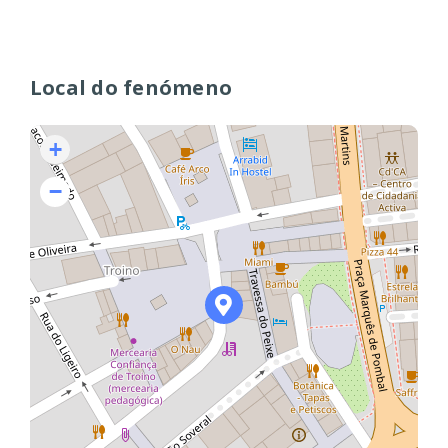
Local do fenómeno
+
−