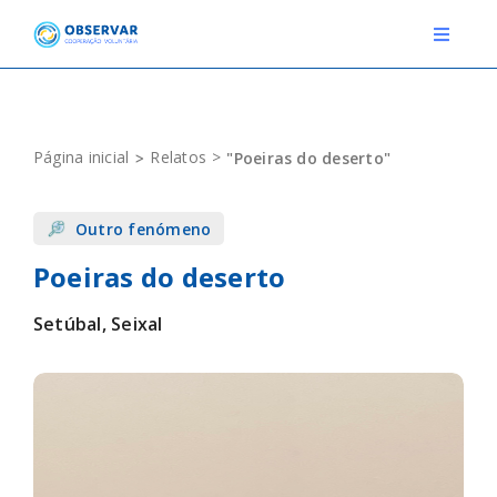
Skip
to
Toggle
Navigat
content
RELATOS
Página inicial
Relatos
"Poeiras do deserto"
ESTAÇÕES METEOROLÓGICAS
Outro fenómeno
EVENTOS
Poeiras do deserto
DEFINIÇÕES
Setúbal, Seixal
F.A.Q.
Novo relato
Login