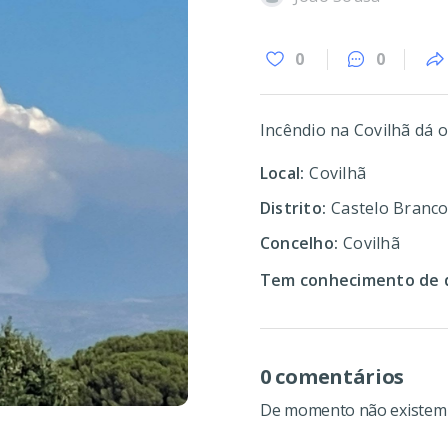
0
0
Incêndio na Covilhã dá
Local:
Covilhã
Distrito:
Castelo Branc
Concelho:
Covilhã
Tem conhecimento de d
0 comentários
De momento não existem c