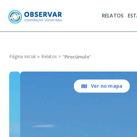
Skip
to
RELATOS
ES
content
Página inicial
Relatos
"Pirocúmulo"
Ver no mapa