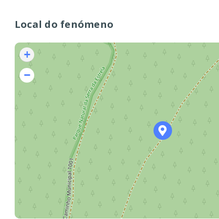
Local do fenómeno
+
−