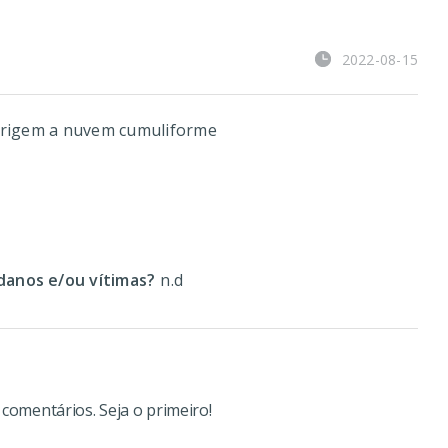
2022-08-15
 origem a nuvem cumuliforme
o
anos e/ou vítimas?
n.d
omentários. Seja o primeiro!