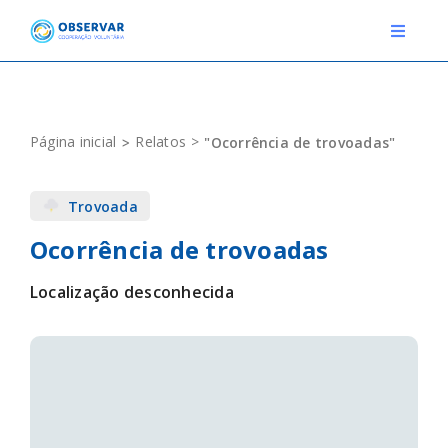
Skip
to
Toggle
Navigat
content
RELATOS
Página inicial
Relatos
"Ocorrência de trovoadas"
ESTAÇÕES METEOROLÓGICAS
Trovoada
EVENTOS
Ocorrência de trovoadas
DEFINIÇÕES
Localização desconhecida
F.A.Q.
Novo relato
Login