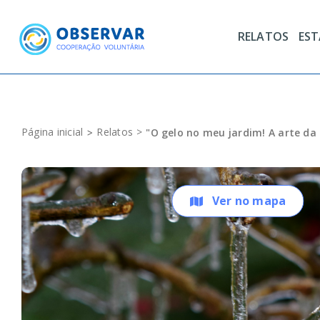
Skip
to
RELATOS
ES
content
Página inicial
Relatos
"O gelo no meu jardim! A arte da
Ver no mapa