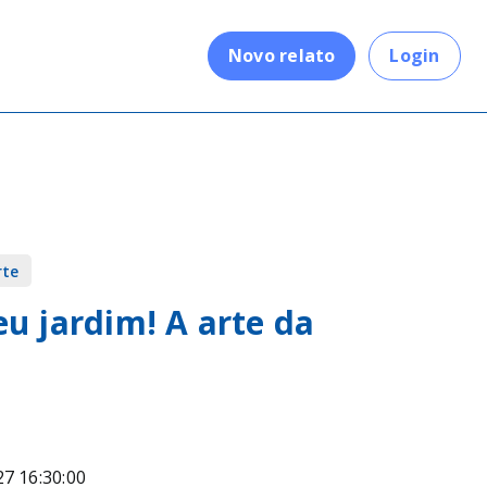
.
Novo relato
Login
rte
u jardim! A arte da
27 16:30:00