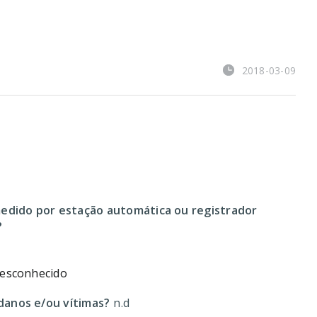
2018-03-09
edido por estação automática ou registrador
?
desconhecido
anos e/ou vítimas?
n.d