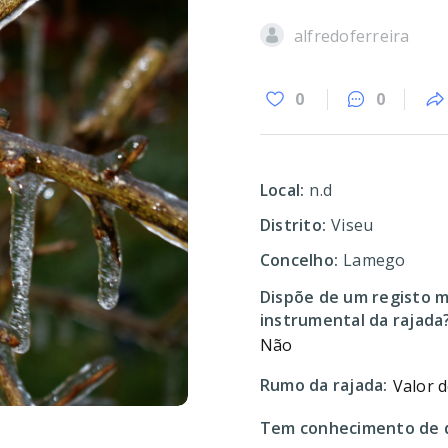
alfredoferreira
0
0
Local:
n.d
Distrito:
Viseu
Concelho:
Lamego
Dispõe de um registo m
instrumental da rajada
Não
Rumo da rajada:
Valor 
Tem conhecimento de d