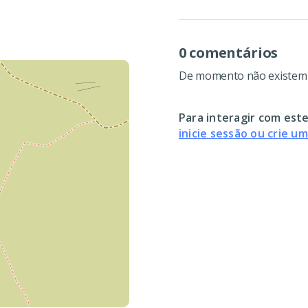
0 comentários
De momento não existem c
Para interagir com este
inicie sessão ou crie u