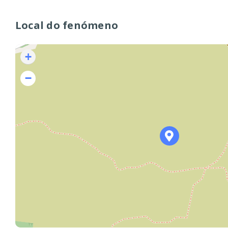
Local do fenómeno
+
−