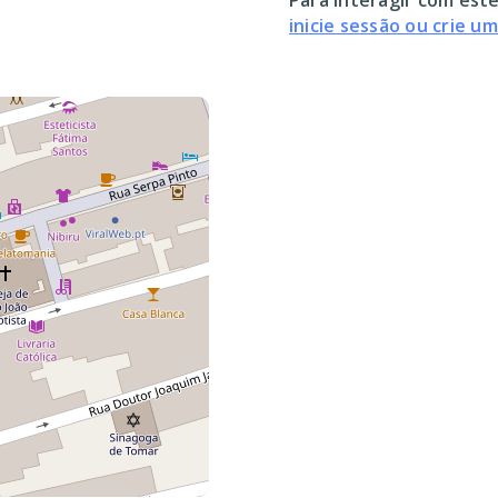
Para interagir com este
inicie sessão ou crie u