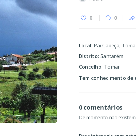
0
0
Local:
Pai Cabeça, Toma
Distrito:
Santarém
Concelho:
Tomar
Tem conhecimento de d
0 comentários
De momento não existem c