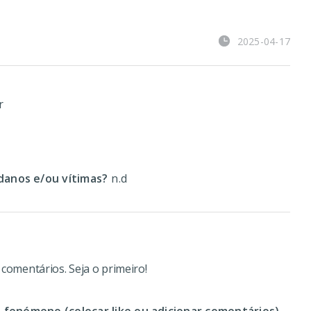
2025-04-17
r
anos e/ou vítimas?
n.d
omentários. Seja o primeiro!