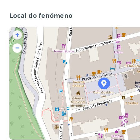
Local do fenómeno
+
−