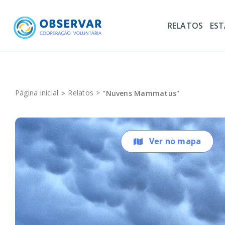
Skip
to
RELATOS
ES
content
Página inicial
Relatos
"Nuvens Mammatus"
Ver no mapa