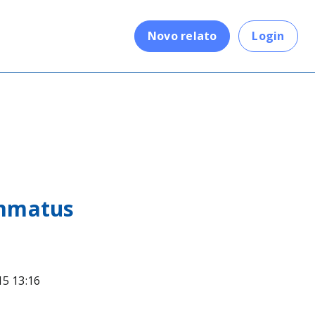
.
Novo relato
Login
mmatus
15 13:16