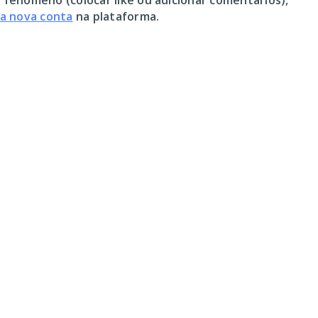
 fenómeno (colocar like ou adicionar comentários),
ma nova conta
na plataforma.